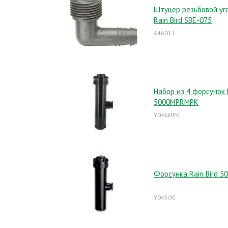
Штуцер резьбовой уг
Rain Bird SBE-075
A46011
Набор из 4 форсунок R
5000MPRMPK
Y046MPK
Форсунка Rain Bird 5
Y04500