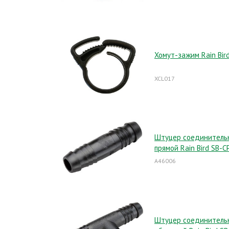
Хомут-зажим Rain Bir
XCL017
Штуцер соединитель
прямой Rain Bird SB-C
A46006
Штуцер соединитель