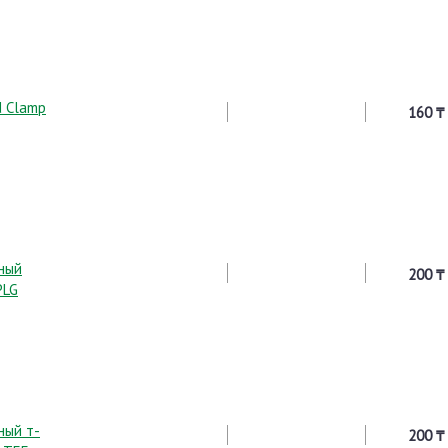
d Clamp
160 ₸
ный
200 ₸
PLG
ный т-
200 ₸