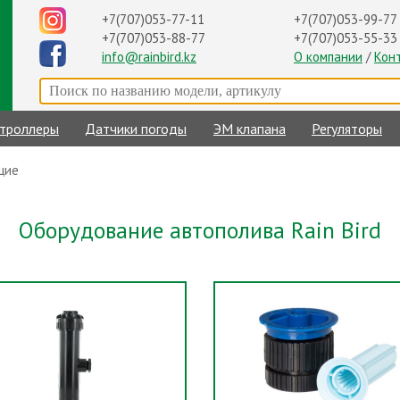
+7(707)053-99-77
+7(707)053-77-11
+7(707)053-55-33
+7(707)053-88-77
О компании
/
Кон
info@rainbird.kz
троллеры
Датчики погоды
ЭМ клапана
Регуляторы
щие
Оборудование автополива Rain Bird