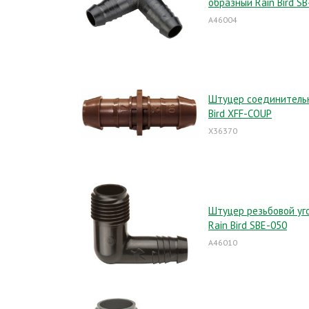
образный Rain Bird S
A46004
Штуцер соединитель
Bird XFF-COUP
X36370
Штуцер резьбовой уг
Rain Bird SBE-050
A46010