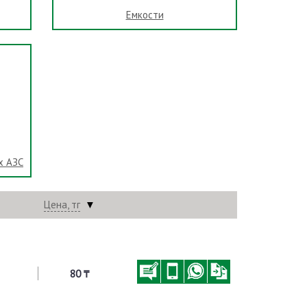
Емкости
х АЗС
Цена, тг
▼
80 ₸