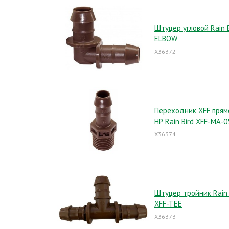
Штуцер угловой Rain B
ELBOW
X36372
Переходник XFF прям
НР Rain Bird XFF-MA-0
X36374
Штуцер тройник Rain 
XFF-TEE
X36373