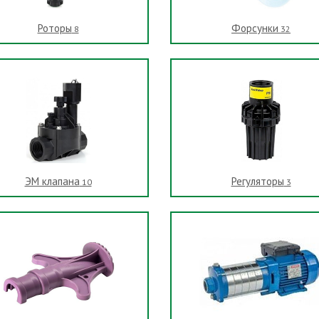
Роторы
Форсунки
8
32
ЭМ клапана
Регуляторы
10
3