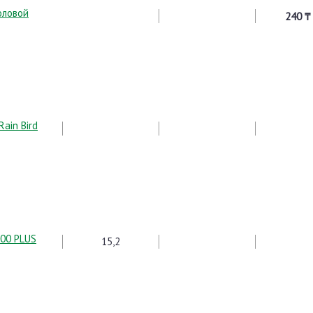
оловой
240 ₸
ain Bird
000 PLUS
15,2