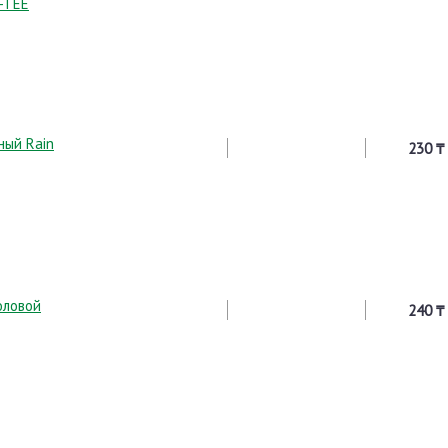
B-TEE
ный Rain
230 ₸
оловой
240 ₸