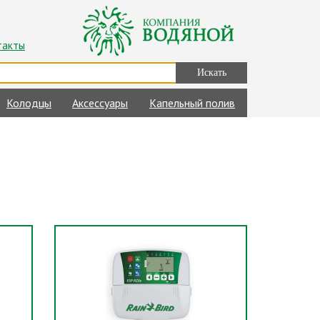
такты
Колодцы
Аксессуары
Капельный полив