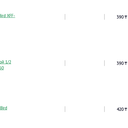
ird XFF-
390 ₸
ой 1/2
390 ₸
50
Bird
420 ₸