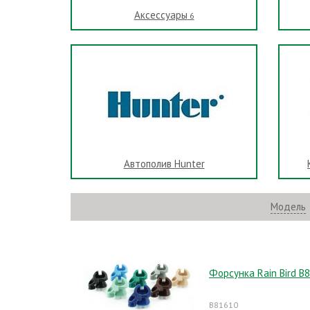
Аксессуары
6
Автополив Hunter
Модель
Форсунка Rain Bird B
B81610