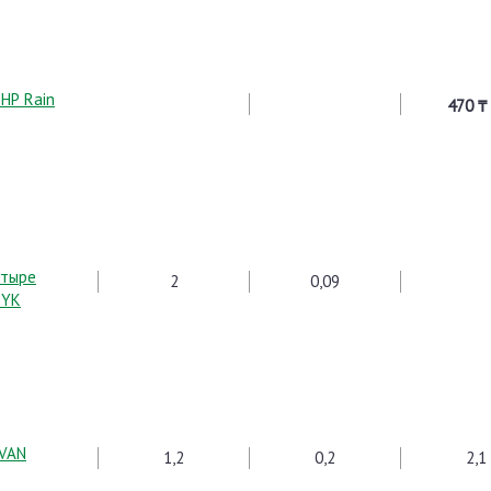
 НР Rain
470 ₸
штыре
2
0,09
PYK
-VAN
1,2
0,2
2,1