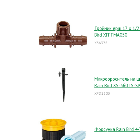
Тройник ерш 17 x 1/2
Bird XFFTMA050
X36376
Микроороситель на 
Rain Bird XS-360TS-S
XPD1303
Форсунка Rain Bird 4