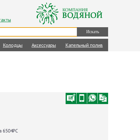
такты
Колодцы
Аксессуары
Капельный полив
а 6504PC