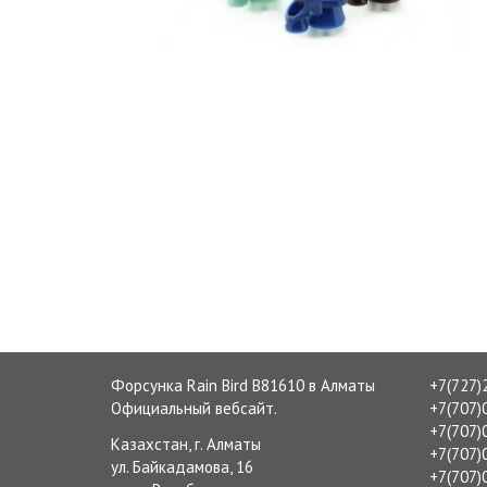
Форсунка Rain Bird B81610 в Алматы
+7(727)
Официальный вебсайт.
+7(707)
+7(707)
Казахстан, г. Алматы
+7(707)
ул. Байкадамова, 16
+7(707)