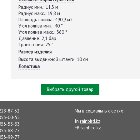
Радиус мин.:
11,3 м
Радиус макс.:
19,8 м
Площадь полива:
490,9 м2
Угол полива мин.:
40 °
Угол полива макс.:
360 °
Давление:
2,1 бар
Траектория:
25 °
Размер изделия
Высота выдвижной штанги:
10 см
Логистика
Выбрать другой товар
228-87-32
Мы в социальных сетях:
053-00-55
In
rainbird.kz
053-55-33
FB
rainbird.kz
053-88-77
053-99-77