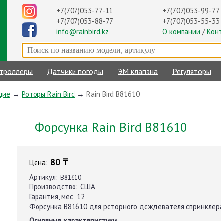
+7(707)053-99-77
+7(707)053-77-11
+7(707)053-55-33
+7(707)053-88-77
О компании
/
Кон
info@rainbird.kz
троллеры
Датчики погоды
ЭМ клапана
Регуляторы
щие
→
Роторы Rain Bird
→
Rain Bird B81610
Форсунка Rain Bird B81610
80 ₸
Цена:
Артикул:
B81610
Производство:
США
Гарантия, мес:
12
Форсунка B81610 для роторного дождевателя спринклер
Основные характеристики