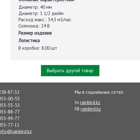
Диаметр:
40 мм
Диаметр:
1 1/2 дюйм
Расход макс.:
34,5 м3/час
Соленоид:
24 В
Размер изделия
Логистика
В коробке:
8,00 шт
Выбрать другой товар
228-87-32
Мы в социальных сетях:
053-00-55
In
rainbird.kz
053-55-33
FB
rainbird.kz
053-88-77
053-99-77
053-77-11
info@rainbird.kz