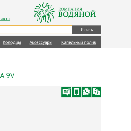
такты
Колодцы
Аксессуары
Капельный полив
A 9V