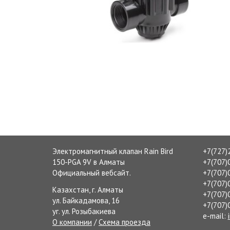
Электромагнитный клапан Rain Bird
+7(727)
150-PGA 9V в Алматы
+7(707)
Официальный вебсайт.
+7(707)
+7(707)
Казахстан, г. Алматы
+7(707)
ул. Байкадамова, 16
+7(707)
уг. ул. Розыбакиева
e-mail:
О компании
/
Схема проезда