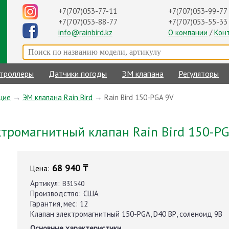
+7(707)053-99-77
+7(707)053-77-11
+7(707)053-55-33
+7(707)053-88-77
О компании
/
Кон
info@rainbird.kz
троллеры
Датчики погоды
ЭМ клапана
Регуляторы
щие
→
ЭМ клапана Rain Bird
→
Rain Bird 150-PGA 9V
ктромагнитный клапан Rain Bird 150-PG
68 940 ₸
Цена:
Артикул:
B31540
Производство:
США
Гарантия, мес:
12
Клапан электромагнитный 150-PGA, D40 ВР, соленоид 9В
Основные характеристики