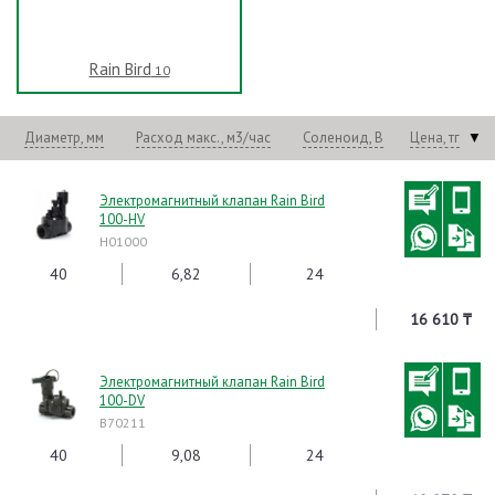
Rain Bird
10
Диаметр, мм
Расход макс., м3/час
Соленоид, В
Цена, тг
▼
Электромагнитный клапан Rain Bird
100-HV
H01000
40
6,82
24
16 610 ₸
Электромагнитный клапан Rain Bird
100-DV
B70211
40
9,08
24