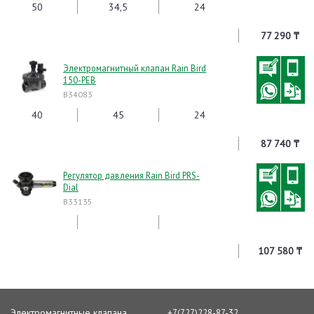
50
34,5
24
77 290 ₸
Электромагнитный клапан Rain Bird
150-PEB
B34083
40
45
24
87 740 ₸
Регулятор давления Rain Bird PRS-
Dial
B33135
107 580 ₸
Электромагнитные клапана
+7(727)228-87-32