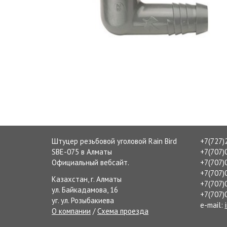
Штуцер резьбовой уголовой Rain Bird
+7(727)
SBE-075 в Алматы
+7(707)
Официальный вебсайт.
+7(707)
+7(707)
Казахстан, г. Алматы
+7(707)
ул. Байкадамова, 16
+7(707)
уг. ул. Розыбакиева
e-mail:
О компании
/
Схема проезда